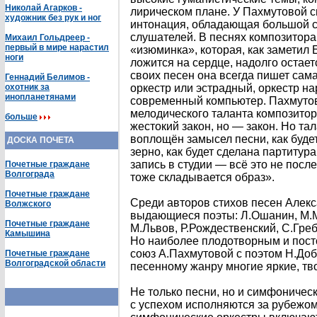
Николай Агарков -
лирическом плане. У Пахмутовой 
художник без рук и ног
интонация, обладающая большой с
слушателей. В песнях композитора
Михаил Гольдреер -
первый в мире нарастил
«изюминка», которая, как заметил 
ноги
ложится на сердце, надолго остает
своих песен она всегда пишет сам
Геннадий Белимов -
охотник за
оркестр или эстрадный, оркестр н
инопланетянами
современный компьютер. Пахмутов
мелодического таланта композитору
больше
жестокий закон, но — закон. Но тал
воплощён замысел песни, как буде
ДОСКА ПОЧЕТА
зерно, как будет сделана партитура
запись в студии — всё это не посл
Почетные граждане
Волгограда
тоже складывается образ».
Почетные граждане
Среди авторов стихов песен Алек
Волжского
выдающиеся поэты: Л.Ошанин, М.М
Почетные граждане
М.Львов, Р.Рождественский, С.Греб
Камышина
Но наиболее плодотворным и пост
союз А.Пахмутовой с поэтом Н.Д
Почетные граждане
Волгоградской области
песенному жанру многие яркие, тв
Не только песни, но и симфоничес
с успехом исполняются за рубежо