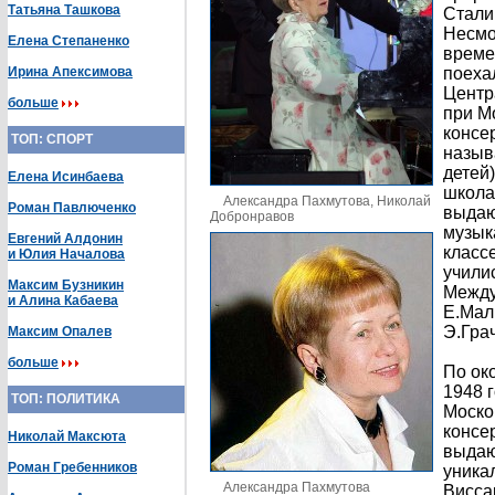
Татьяна Ташкова
Стали
Несмо
Елена Степаненко
време
Ирина Апексимова
поеха
Центр
больше
при М
консе
ТОП: СПОРТ
назыв
детей
Елена Исинбаева
школа
Александра Пахмутова, Николай
Роман Павлюченко
выдаю
Добронравов
музык
Евгений Алдонин
класс
и Юлия Началова
учили
Максим Бузникин
Между
и Алина Кабаева
Е.Мал
Э.Гра
Максим Опалев
больше
По ок
1948 
ТОП: ПОЛИТИКА
Моско
консе
Николай Максюта
выдаю
Роман Гребенников
уника
Александра Пахмутова
Висса