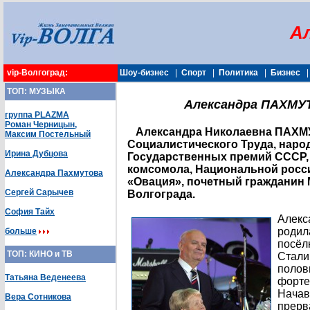
А
vip-Волгоград:
Шоу-бизнес
|
Спорт
|
Политика
|
Бизнес
ТОП: МУЗЫКА
Александра ПАХМУ
группа PLAZMA
Роман Черницын,
Александра Николаевна ПАХМУ
Максим Постельный
Социалистического Труда, народ
Ирина Дубцова
Государственных премий СССР,
комсомола, Национальной росс
Александра Пахмутова
«Овация», почетный гражданин 
Сергей Сарычев
Волгограда.
София Тайх
Алекс
родил
больше
посёл
ТОП: КИНО и ТВ
Сталин
полов
Татьяна Веденеева
форте
Начав
Вера Сотникова
прерв