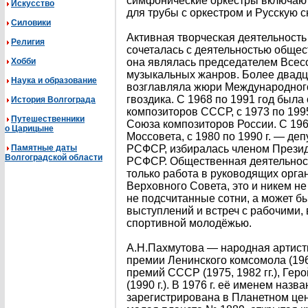
симфонические оркестры включают
Искусство
для трубы с оркестром и Русскую с
Силовики
Активная творческая деятельность
Религия
сочеталась с деятельностью общес
Хобби
она являлась председателем Всес
музыкальных жанров. Более двадцат
Наука и образование
возглавляла жюри Международного
гвоздика. С 1968 по 1991 год был
История Волгограда
композиторов СССР, с 1973 по 199
Путешественники
Союза композиторов России. С 196
о Царицыне
Моссовета, с 1980 по 1990 г. — де
Памятные даты
РСФСР, избиралась членом Прези
Волгоградской области
РСФСР. Общественная деятельност
только работа в руководящих орга
Верховного Совета, это и никем н
не подсчитанные сотни, а может б
выступлений и встреч с рабочими, 
спортивной молодёжью.
А.Н.Пахмутова — народная артистк
премии Ленинского комсомола (1967
премий СССР (1975, 1982 гг.), Гер
(1990 г.). В 1976 г. её именем наз
зарегистрирована в Планетном цен