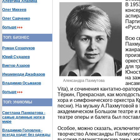
Алевтина Апарина
В 195
Олег Михеев
консе
аспир
Олег Савченко
Парти
«Русл
больше
ТОП: БИЗНЕС
Всю с
Пахму
Роман Созаруков
жанра
произ
Юрий Сударев
оркес
Виктор Азаров
для т
Юност
Имамверди Джафаров
на за
Александра Пахмутова
ансам
Владимир Осьмаков
Vita), и сочинения кантатно-орато
больше
Тёркин, Прекрасная, как молодость
хора и симфонического оркестра 
ТОП: УНИКУМЫ
песни). На музыку А.Пахмутовой в
академическом Большом театре и 
Светлана Панкратова -
театре оперы и балета был постав
самые длинные ноги в
мире
Особое, можно сказать, исключите
Владимир Головлев -
творчество Александры Пахмутово
всегда ходит без одежды
высокие гуманистические темы, ко