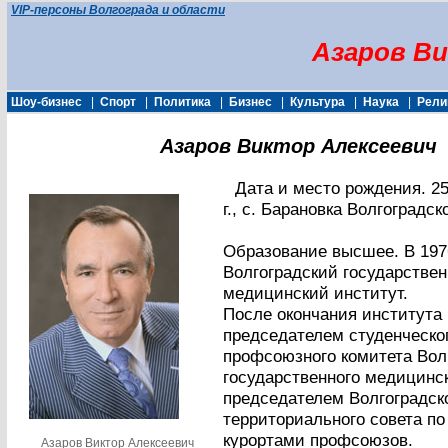
VIP-персоны Волгограда и области
Азаров Ви
Шоу-бизнес
|
Спорт
|
Политика
|
Бизнес
|
Культура
|
Наука
|
Рели
Азаров Виктор Алексеевич
Дата и место рождения. 25
г., с. Барановка Волгоградск
Образование высшее. В 197
Волгоградский государстве
медицинский институт.
После окончания института
председателем студенческо
профсоюзного комитета Вол
государственного медицинск
председателем Волгоградск
территориального совета п
курортами профсоюзов.
Азаров Виктор Алексеевич